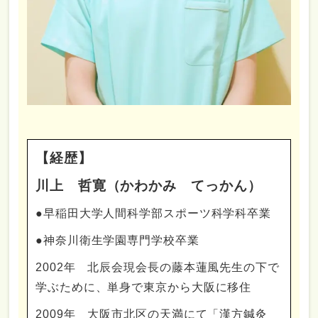
【経歴】
川上 哲寛（かわかみ てっかん）
●早稲田大学人間科学部スポーツ科学科卒業
●神奈川衛生学園専門学校卒業
2002年 北辰会現会長の藤本蓮風先生の下で
学ぶために、単身で東京から大阪に移住
2009年 大阪市北区の天満にて「漢方鍼灸