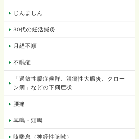
じんましん
30代の妊活鍼灸
月経不順
不眠症
「過敏性腸症候群、潰瘍性大腸炎、クロー
ン病」などの下痢症状
腰痛
耳鳴・頭鳴
咳喘息（神経性咳嗽）