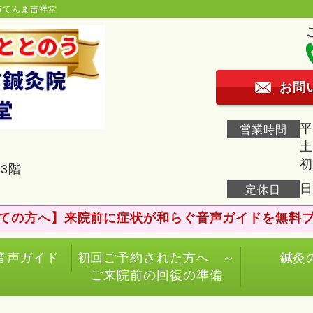
市てんま吉祥堂
お問
平
営業時間
土
初
3階
日
定休日
ての方へ】来院前に症状が和らぐ音声ガイドを無料
音声ガイド
初回ご予約された方へ ～
鍼灸
ご来院前の回復の準備