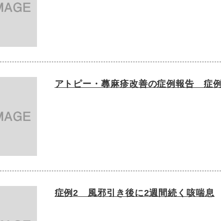
アトピー・蕁麻疹改善の症例報告 症例
症例2 風邪引き後に2週間続く咳喘息